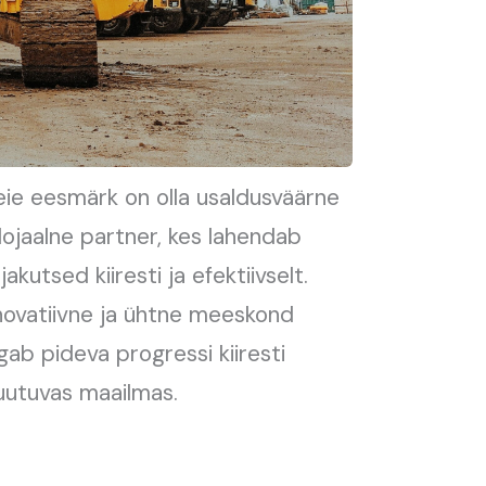
ie eesmärk on olla usaldusväärne
 lojaalne partner, kes lahendab
ljakutsed kiiresti ja efektiivselt.
novatiivne ja ühtne meeskond
gab pideva progressi kiiresti
utuvas maailmas.