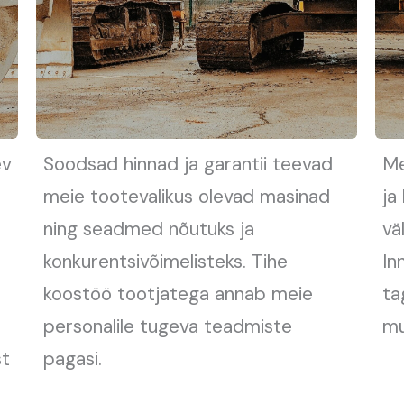
ev
Soodsad hinnad ja garantii teevad
Me
meie tootevalikus olevad masinad
ja
ning seadmed nõutuks ja
vä
konkurentsivõimelisteks. Tihe
In
koostöö tootjatega annab meie
ta
personalile tugeva teadmiste
mu
st
pagasi.