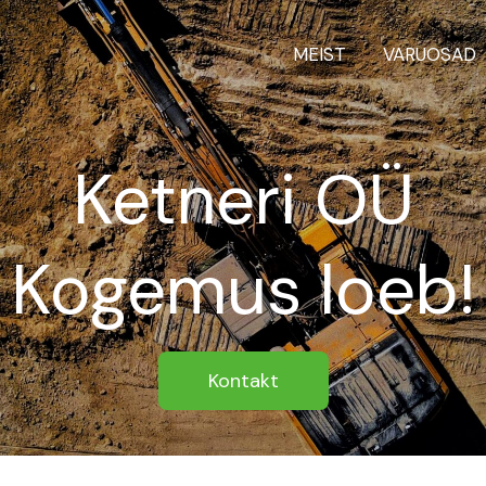
MEIST
VARUOSAD
Ketneri OÜ
Kogemus loeb!
Kontakt