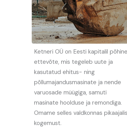
Ketneri OÜ on Eesti kapitalil põhin
ettevõte, mis tegeleb uute ja
kasutatud ehitus- ning
põllumajandusmasinate ja nende
varuosade müügiga, samuti
masinate hoolduse ja remondiga.
Omame selles valdkonnas pikaajali
kogemust.